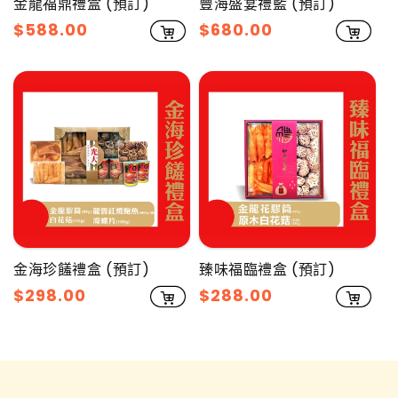
金龍福鼎禮盒 (預訂)
豐海盛宴禮籃 (預訂)
售
$588.00
售
$680.00
價
價
金海珍饈禮盒 (預訂)
臻味福臨禮盒 (預訂)
售
$298.00
售
$288.00
價
價