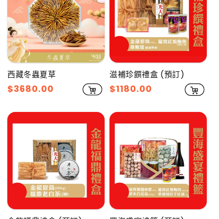
西藏冬蟲夏草
滋補珍饌禮盒 (預訂)
售
$3680.00
售
$1180.00
價
價