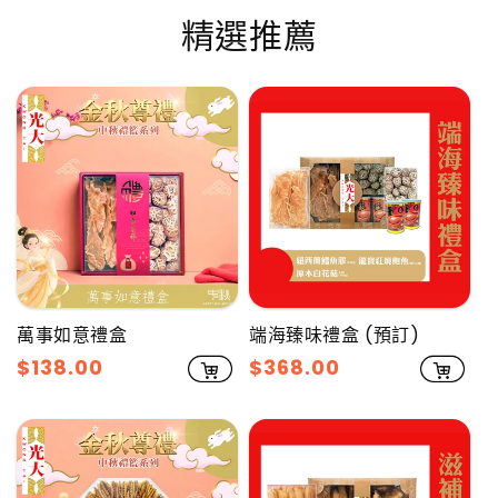
精選推薦
萬事如意禮盒
端海臻味禮盒 (預訂)
售
$138.00
售
$368.00
價
價