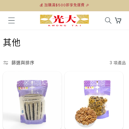
跳至內
💰 加購滿$500即享免運費 🎉
容
購
物
車
商
其他
品
系
篩選與排序
3 項產品
列
: