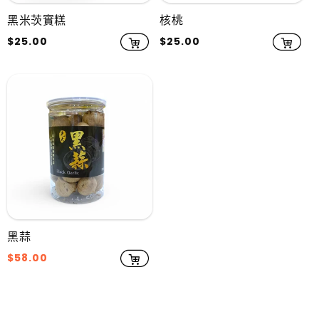
黑米茨實糕
核桃
定
$25.00
定
$25.00
價
價
黑蒜
售
$58.00
價