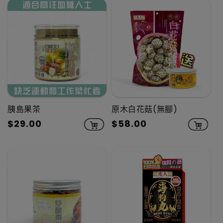
胰島果茶
原木白花菇(無腳)
定
$29.00
定
$58.00
價
價