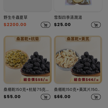
野生冬蟲夏草
雪梨四季清潤湯
售
$2200.00
定
$25.00
價
價
桑椹乾150克+杭菊75克.組
桑椹乾150克+黃其片150
合價$55/1套
克,組合價$66/1套.
定
$55.00
定
$66.00
價
價