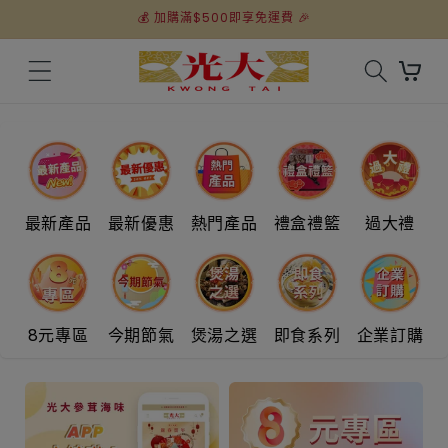
跳至內
💰 加購滿$500即享免運費 🎉
容
購
物
2
4
/
車
最新產品
最新優惠
熱門產品
禮盒禮籃
過大禮
8元專區
今期節氣
煲湯之選
即食系列
企業訂購