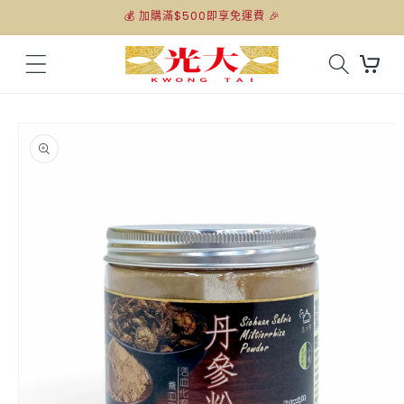
跳至內
💰 加購滿$500即享免運費 🎉
容
購
物
車
略過產
品資訊