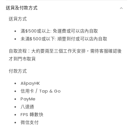
量
量
送貨及付款方式
減
增
送貨方式
少
加
滿$500或以上: 免運費或可以店內自取
未滿$500或以下: 順豐到付或可以店內自取
自取流程：大約要兩至三個工作天安排，需待客服確認後
才到門市取貨
付款方式
AlipayHK
信用卡 / Tap & Go
PayMe
八達通
FPS 轉數快
微信支付