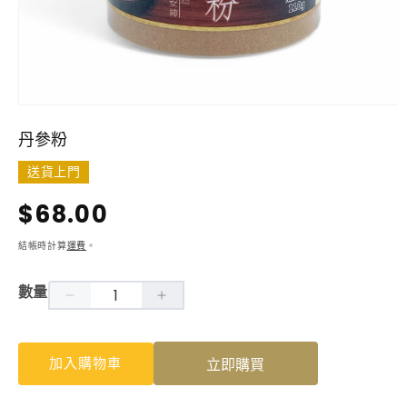
在
互
丹參粉
動
視
送貨上門
窗
中
定
$68.00
開
啟
價
結帳時計算
運費
。
多
媒
體
數量
檔
丹
丹
案
1
參
參
加入購物車
立即購買
粉
粉
數
數