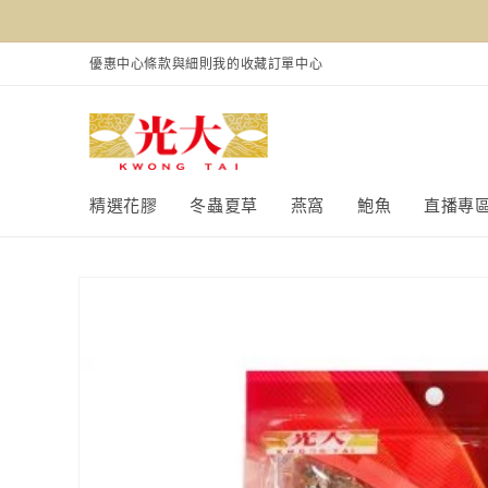
跳至內
容
優惠中心
條款與細則
我的收藏
訂單中心
精選花膠
冬蟲夏草
燕窩
鮑魚
直播專
略過產
品資訊