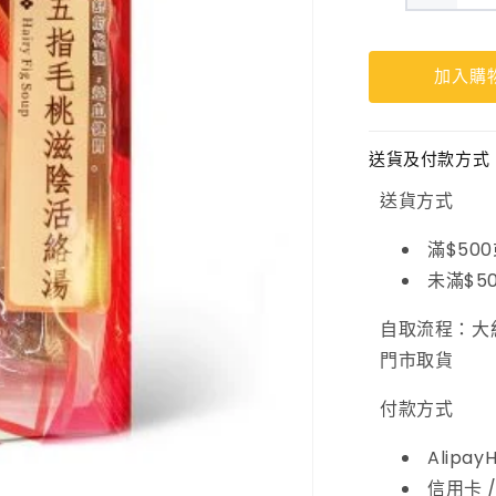
五
指
加入購
毛
桃
滋
送貨及付款方式
陰
送貨方式
活
滿$50
絡
未滿$5
湯
自取流程：大
數
門市取貨
量
減
付款方式
少
Alipay
信用卡 /