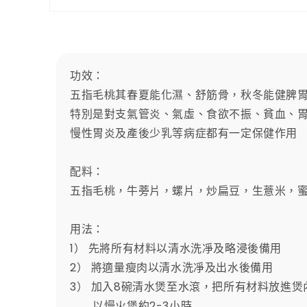
在
互
動
視
窗
功效：
中
五指毛桃其春夏能化濕、舒筋骨，秋冬能健脾
開
啟
特別是對支氣管炎、氣虛、食欲不振、貧血、
多
慢性胃炎及產後少乳等病症都有一定保健作用
媒
體
檔
配料：
案
1
五指毛桃，牛蒡片，螺片，炒扁豆，生薏米，
用法：
1） 先將所有材料以清水洗凈及略浸後備用
2） 將適量瘦肉以清水洗凈及出水後備用
3） 加入8碗清水煲至水滾，把所有材料放進煲
以慢火煲約2-3小時