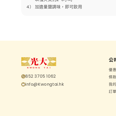
4） 加適量鹽調味，即可飲用
公
優
852 3705 1062
條
info@Kwongtai.hk
我
訂