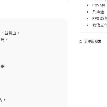
PayMe
八達通
FPS 轉
微信支
胃、益氣血，
胃痛、
分享給朋友
蜜棗
內，