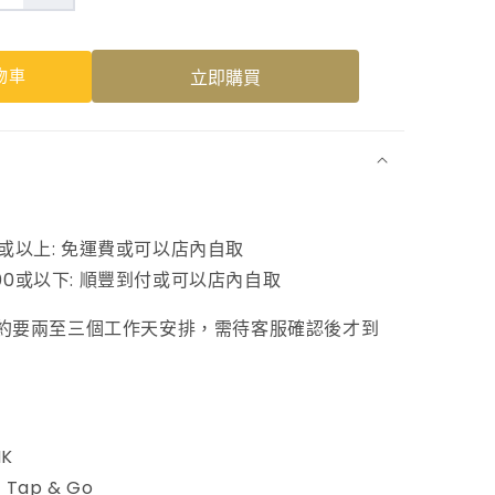
五
指
物車
立即購買
毛
桃
滋
陰
活
0或以上: 免運費或可以店內自取
絡
00或以下: 順豐到付或可以店內自取
湯
約要兩至三個工作天安排，需待客服確認後才到
數
量
增
加
HK
 Tap & Go