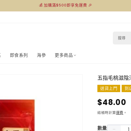
💰 加購滿$500即享免運費 🎉
搜
尋
區
即食系列
海參
更多商品
五指毛桃滋陰
送貨上門
到
定
$48.00
價
結帳時計算
運費
。
數量