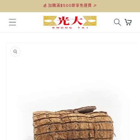
跳至內
💰 加購滿$500即享免運費 🎉
容
購
物
車
略過產
品資訊