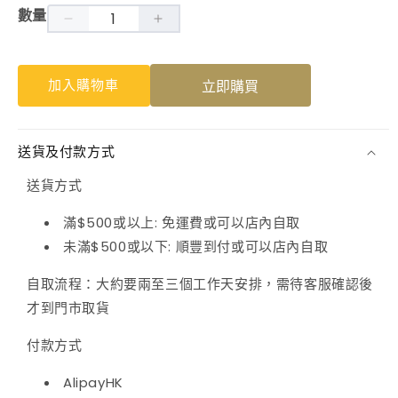
體
數量
檔
杜
杜
案
1
仲
仲
加入購物車
立即購買
數
數
量
量
減
增
送貨及付款方式
少
加
送貨方式
滿$500或以上: 免運費或可以店內自取
未滿$500或以下: 順豐到付或可以店內自取
自取流程：大約要兩至三個工作天安排，需待客服確認後
才到門市取貨
付款方式
AlipayHK