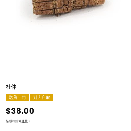
在
互
杜仲
動
視
送貨上門
到店自取
窗
中
定
$38.00
開
啟
價
結帳時計算
運費
。
多
媒