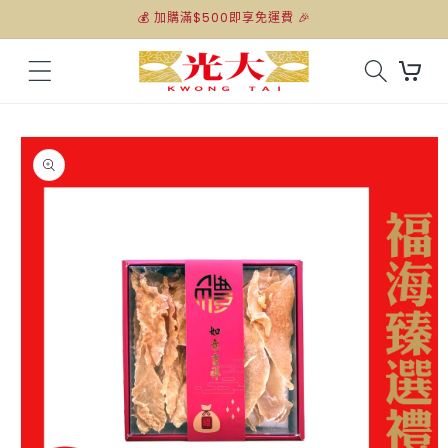
跳至內
💰 加購滿$500即享免運費 🎉
容
購
物
車
略過產
品資訊