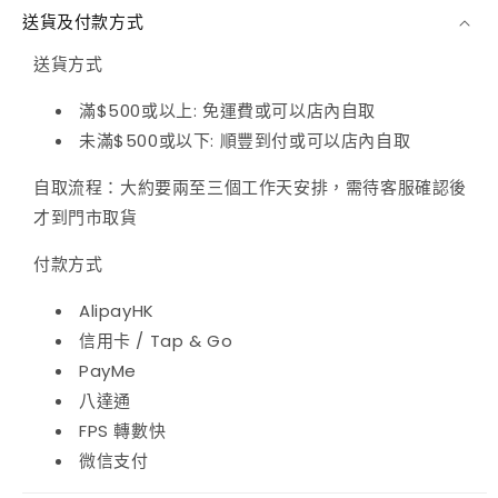
禮
禮
送貨及付款方式
盒
盒
送貨方式
(預
(預
滿$500或以上: 免運費或可以店內自取
訂)
訂)
未滿$500或以下: 順豐到付或可以店內自取
數
數
自取流程：大約要兩至三個工作天安排，需待客服確認後
量
量
才到門市取貨
減
增
少
加
付款方式
AlipayHK
信用卡 / Tap & Go
PayMe
八達通
FPS 轉數快
微信支付