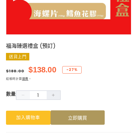
在
互
福海臻選禮盒 (預訂)
動
視
送貨上門
窗
中
定
售
$138.00
-27%
$188.00
開
價
價
啟
結帳時計算
運費
。
多
媒
數量
體
福
福
檔
案
海
海
1
加入購物車
立即購買
臻
臻
選
選