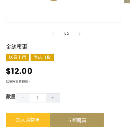
在
互
動
視
在
窗
互
/
1
/
2
中
動
開
視
金絲蜜棗
啟
窗
多
中
送貨上門
到店自取
媒
開
體
啟
檔
定
$12.00
多
案
媒
2
價
體
結帳時計算
運費
。
檔
案
數量
1
金
金
絲
絲
加入購物車
立即購買
蜜
蜜
棗
棗