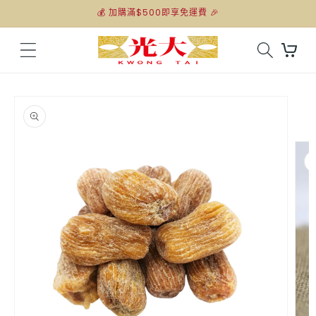
跳至內
💰 加購滿$500即享免運費 🎉
容
購
物
車
略過產
品資訊