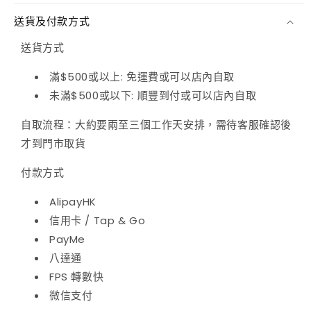
數
數
送貨及付款方式
量
量
送貨方式
減
增
滿$500或以上: 免運費或可以店內自取
少
加
未滿$500或以下: 順豐到付或可以店內自取
自取流程：大約要兩至三個工作天安排，需待客服確認後
才到門市取貨
付款方式
AlipayHK
信用卡 / Tap & Go
PayMe
八達通
FPS 轉數快
微信支付