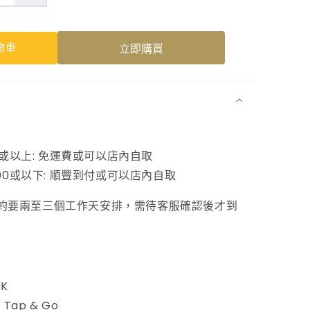
金
絲
物車
立即購買
血
燕
數
量
增
0或以上: 免運費或可以店內自取
加
00或以下: 順豐到付或可以店內自取
約要兩至三個工作天安排，需待客服確認後才到
HK
 Tap & Go