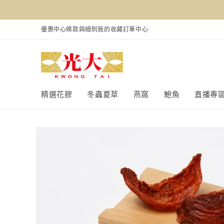
跳至內
容
優惠中心
條款與細則
我的收藏
訂單中心
精選花膠
冬蟲夏草
燕窩
鮑魚
直播專
略過產
品資訊