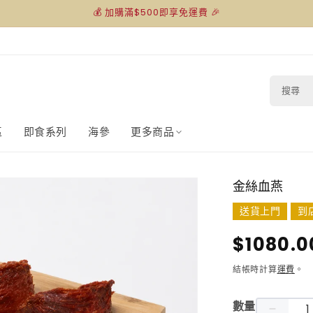
💰 加購滿$500即享免運費 🎉
搜
尋
區
即食系列
海參
更多商品
金絲血燕
送貨上門
到
定
$1080.0
價
結帳時計算
運費
。
數量