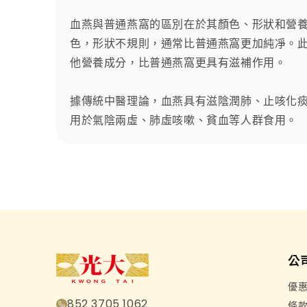
體
檔
血燕與普通燕窩的區別在於其顏色、形狀和營
案
1
色，形狀不規則，通常比普通燕窩更加純凈。
他營養成分，比普通燕窩更具有滋補作用。
據傳統中醫理論，血燕具有滋陰潤肺、止咳化
用於氣陰兩虛、肺虛咳嗽、貧血等人群食用。
公
優
852 3705 1062
條