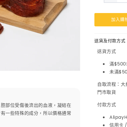
金
絲
加入購
血
燕
數
送貨及付款方式
量
送貨方式
減
滿$50
少
未滿$5
自取流程：大
門市取貨
付款方式
口腔部位受傷後流出的血液，凝結在
含有一些特殊的成分，所以價格通常
Alipay
信用卡 /