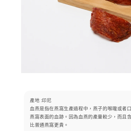
在
互
動
視
窗
產地 :
印尼
中
血燕是指在燕窩生產過程中，燕子的喉嚨或者
開
啟
燕窩表面的血跡。因為血燕的產量較少，而且
多
比普通燕窩更貴。
媒