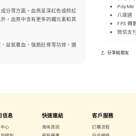
PayMe
養成分等方面。血燕呈深紅色或棕紅
八達通
此外，血燕中含有更多的鐵元素和其
FPS 轉
微信支
痰、益氣養血、強筋壯骨等功效，適
分享給朋友
司信息
快速連結
客戶服務
惠中心
海味資訊
訂購流程
款與細則
最新優惠
分店網絡