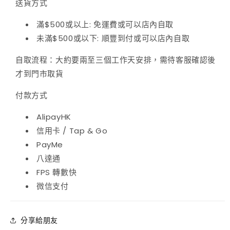
送貨方式
數
數
滿$500或以上: 免運費或可以店內自取
量
量
未滿$500或以下: 順豐到付或可以店內自取
減
增
自取流程：大約要兩至三個工作天安排，需待客服確認後
少
加
才到門市取貨
付款方式
AlipayHK
信用卡 / Tap & Go
PayMe
八達通
FPS 轉數快
微信支付
分享給朋友