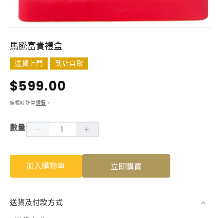
在
互
馬騰富貴禮盒
動
視
送貨上門
到店自取
窗
中
定
$599.00
開
啟
價
結帳時計算
運費
。
多
媒
體
數量
檔
馬
馬
案
1
騰
騰
加入購物車
立即購買
富
富
貴
貴
禮
禮
送貨及付款方式
盒
盒