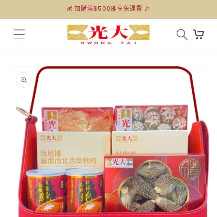
跳至內
💰 加購滿$500即享免運費 🎉
容
購
物
車
略過產
品資訊