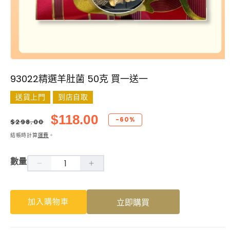
在
互
93022精選羊肚菌 50克 買一送一
動
視
送貨上門
到店自取
窗
中
定
售
$118.00
-60%
$298.00
開
價
價
啟
結帳時計算
運費
。
多
媒
數量
體
93022
93022
檔
案
精
精
1
選
選
加入購物車
立即購買
羊
羊