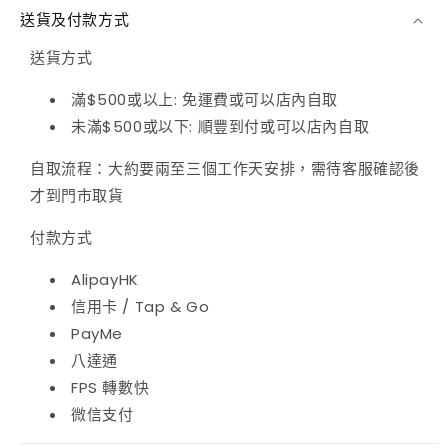
肚
肚
送貨及付款方式
菌
菌
送貨方式
50
50
克
克
滿$500或以上: 免運費或可以店內自取
未滿$500或以下: 順豐到付或可以店內自取
買
買
一
一
自取流程：大約要兩至三個工作天安排，需待客服確認後
送
送
才到門市取貨
一
一
付款方式
數
數
AlipayHK
量
量
信用卡 / Tap & Go
減
增
PayMe
少
加
八達通
FPS 轉數快
微信支付