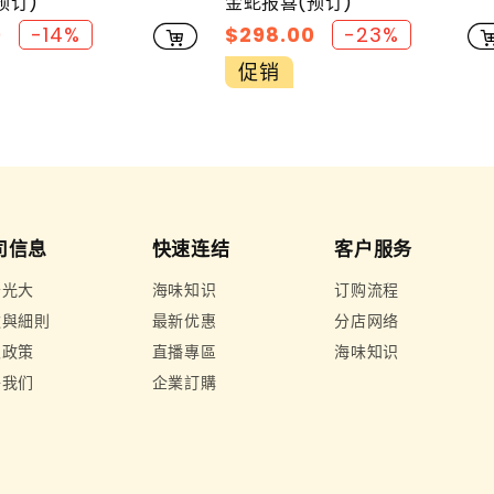
预订)
金蛇报喜(预订)
0
-14%
促
$298.00
-23%
销
促销
价
司信息
快速连结
客户服务
于光大
海味知识
订购流程
款與細則
最新优惠
分店网络
隐政策
直播專區
海味知识
络我们
企業訂購