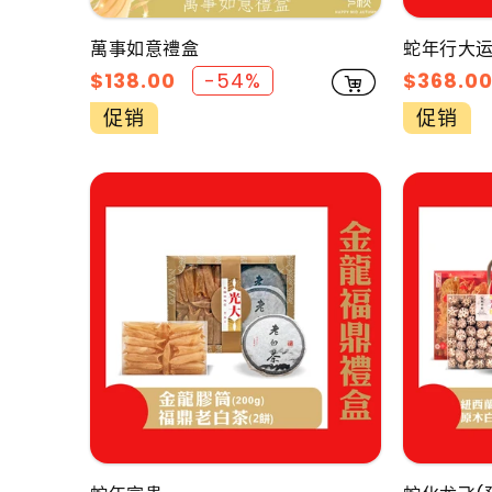
萬事如意禮盒
蛇年行大运
促
$138.00
-54%
促
$368.0
销
销
促销
促销
价
价