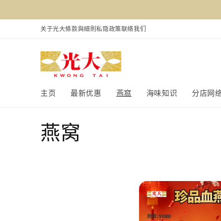
跳到内
容
关于光大
條款與細則
私隐政策
联络我们
主页
最新优惠
燕窩
海味知识
分店网
收
燕窝
藏
: