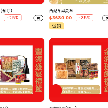
西藏冬蟲夏草
(预订)
促
$3680.00
-35%
0
-25%
销
促销
价