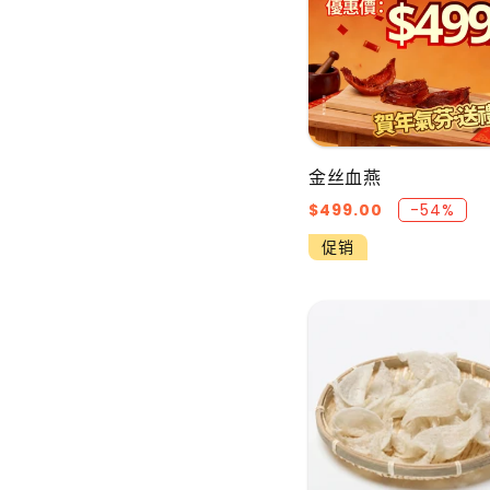
金丝血燕
促
$499.00
-54%
销
促销
价