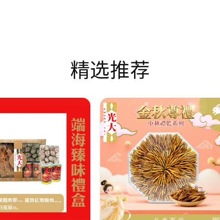
规
规
价
价
格
格
精选推荐