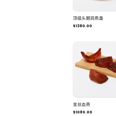
顶级头期洞燕盏
常
$1380.00
规
价
格
金丝血燕
常
$1080.00