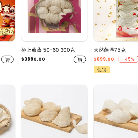
極上燕盞 50-60 300克
天然燕盞75克
常
$3880.00
促
$699.00
-45%
规
销
促销
价
价
格