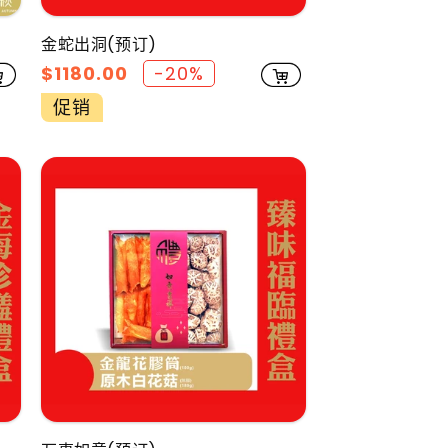
金蛇出洞(预订)
促
$1180.00
-20%
销
促销
价