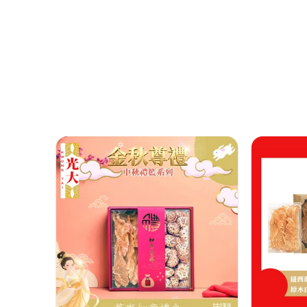
规
价
格