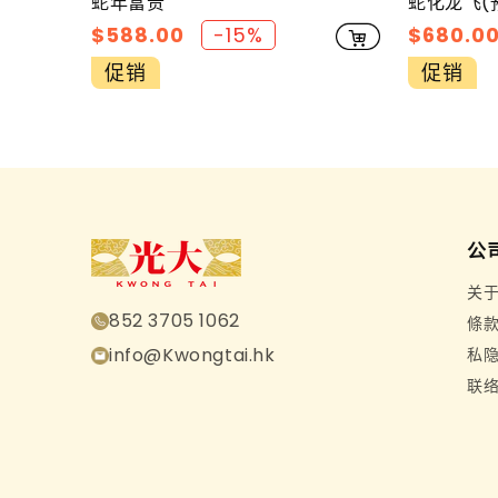
蛇年富贵
蛇化龙飞(
促
$588.00
-15%
促
$680.0
销
销
促销
促销
价
价
公
关
852 3705 1062
條
info@Kwongtai.hk
私
联