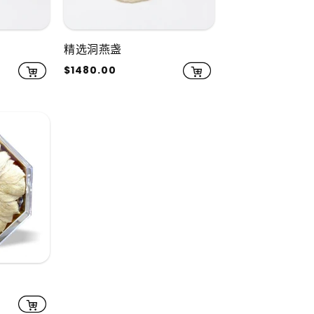
精选洞燕盏
常
$1480.00
规
价
格