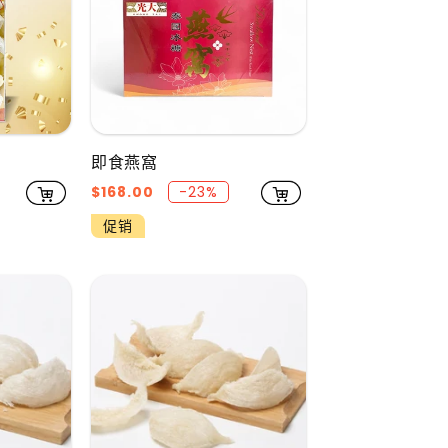
即食燕窩
促
$168.00
-23%
销
促销
价