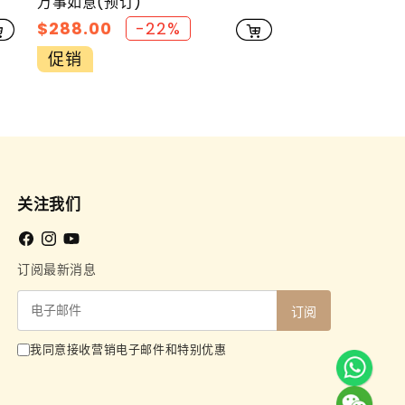
万事如意(预订)
促
$288.00
-22%
销
促销
价
关注我们
Facebook
Instagram
YouTube
订阅最新消息
电
订阅
子
我同意接收营销电子邮件和特别优惠
邮
件