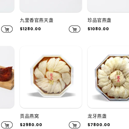
九里香官燕天盏
珍品官燕盏
常
$1280.00
常
$1080.00
规
规
价
价
格
格
贡品燕窝
龙牙燕盏
常
$2980.00
常
$7800.00