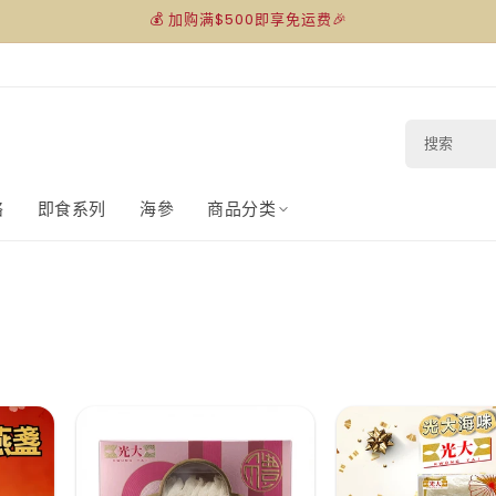
💰 加购满$500即享免运费🎉
搜
索
络
即食系列
海參
商品分类