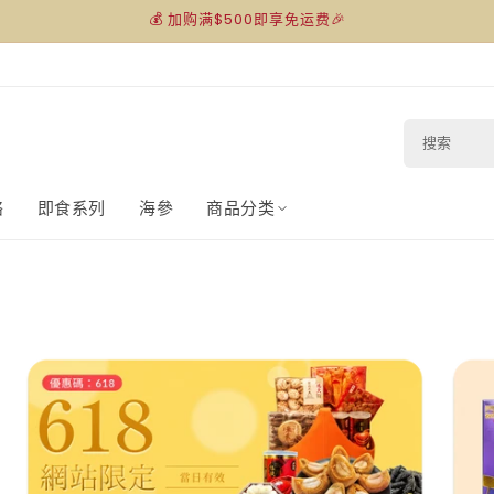
💰 加购满$500即享免运费🎉
搜
索
络
即食系列
海參
商品分类