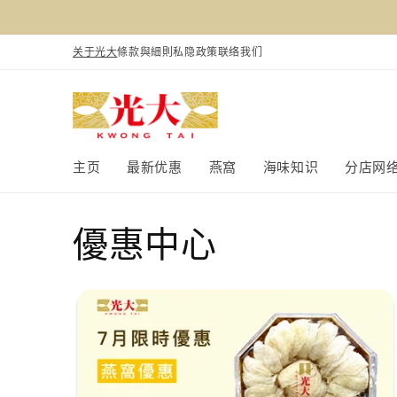
跳到内
容
关于光大
條款與細則
私隐政策
联络我们
主页
最新优惠
燕窩
海味知识
分店网
優惠中心