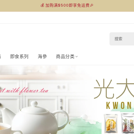
💰 加购满$500即享免运费🎉
搜
索
络
即食系列
海參
商品分类